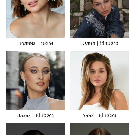
Полина | 10 264
Юлия | id 10 263
Влада | Id 10 262
Анна | Id 10 261