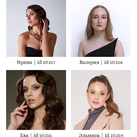
Ирина | id 10 257
Валерия | id 10 256
Ева | id 10 255
Эльмира | id 10 254