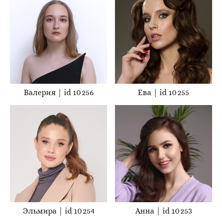
Валерия | id 10 256
Ева | id 10 255
Эльмира | id 10 254
Анна | id 10 253