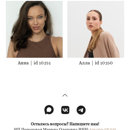
Анна | id 10 251
Алла | id 10 250
Остались вопросы? Напишите нам!
ИП Пороховая Марина Олеговна ИНН:
526 002 037 525