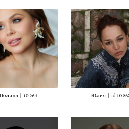
Полина | 10 264
Юлия | id 10 26