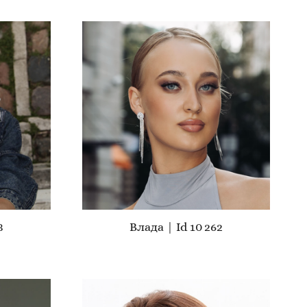
3
Влада | Id 10 262