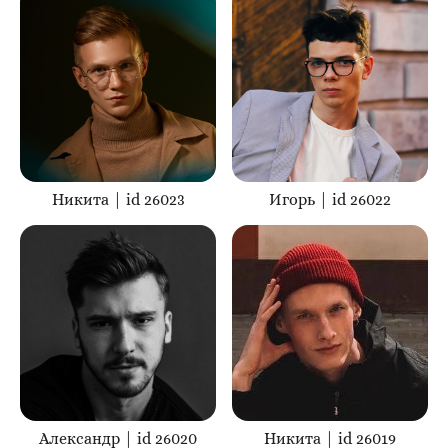
Никита | id 26023
Игорь | id 26022
Александр | id 26020
Никита | id 26019