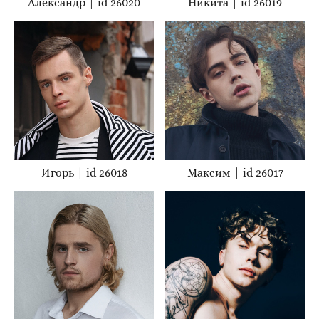
Александр | id 26020
Никита | id 26019
Игорь | id 26018
Максим | id 26017