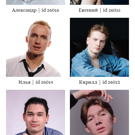
Александр | id 26016
Евгений | id 26015
Илья | id 26014
Кирилл | id 26013