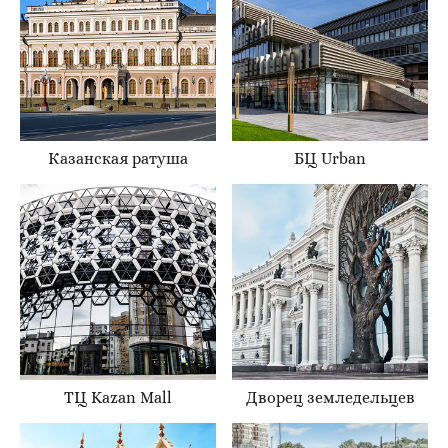
Казанская ратуша
БЦ Urban
ТЦ Kazan Mall
Дворец земледельцев