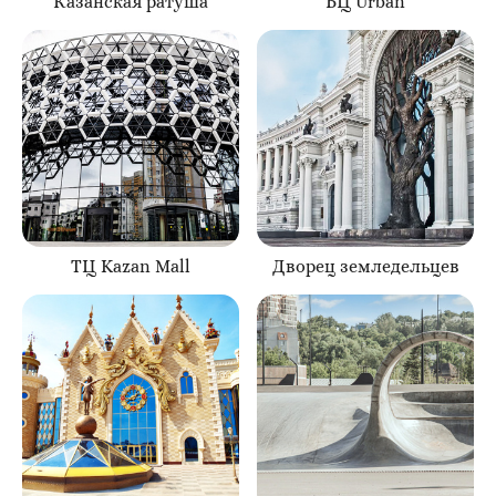
Казанская ратуша
БЦ Urban
ТЦ Kazan Mall
Дворец земледельцев