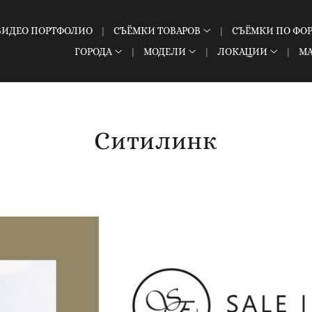
ВИДЕО ПОРТФОЛИО
СЪЁМКИ ТОВАРОВ
СЪЁМКИ ПО ФО
ГОРОДА
МОДЕЛИ
ЛОКАЦИИ
М
Ситилинк