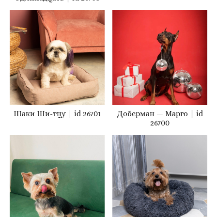
Шаки Ши-тцу | id 26701
Доберман — Марго | id
26700