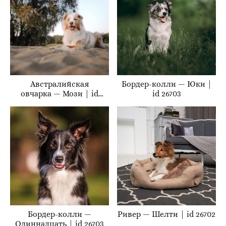
Австралийская
Бордер-колли — Юки |
овчарка — Мози | id
id 26703
26705
Бордер-колли —
Ривер — Шелти | id 26702
Одиннадцать | id 26703