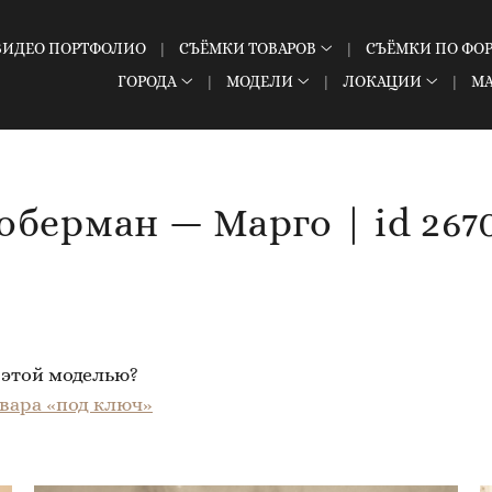
ВИДЕО ПОРТФОЛИО
СЪЁМКИ ТОВАРОВ
СЪЁМКИ ПО ФО
ГОРОДА
МОДЕЛИ
ЛОКАЦИИ
М
оберман — Марго | id 267
 этой моделью?
вара «под ключ»