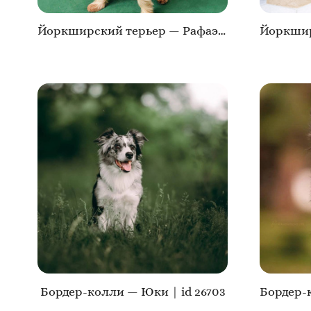
Йоркширский терьер — Рафаэль | id 26708
Бордер-колли — Юки | id 26703