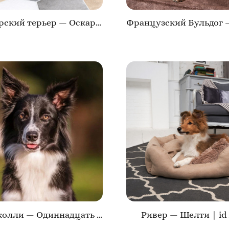
Йоркширский терьер — Оскар | id 26707
Бордер-колли — Одиннадцать | id 26703
Ривер — Шелти | id 