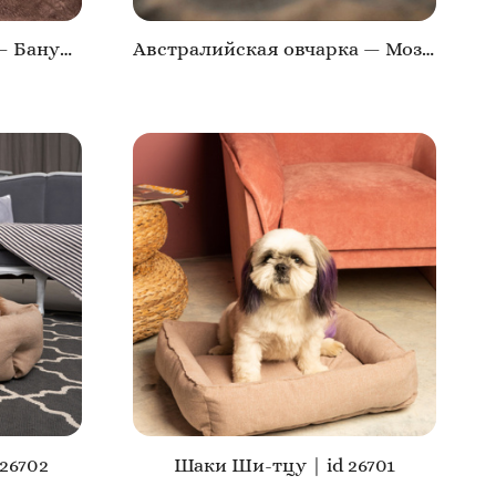
Французский Бульдог — Банутти Краля Фортуна Дог | id 26706
Австралийская овчарка — Мози | id 26705
26702
Шаки Ши-тцу | id 26701