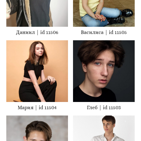
Даниил | id 11506
Василиса | id 11505
Мария | id 11504
Глеб | id 11503