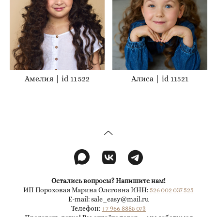
Амелия | id 11 522
Алиса | id 11521
Остались вопросы? Напишите нам!
ИП Пороховая Марина Олеговна ИНН:
526 002 037 525
E-mail: sale_easy@mail.ru
Телефон:
+7 966 8885 073