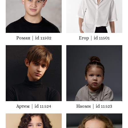
Роман | id 11502
Егор | id 11501
Артем | id 11 524
Наоми | id 11 523