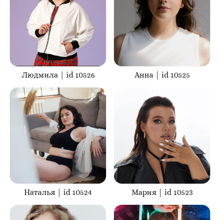
Людмила | id 10526
Анна | id 10525
Наталья | id 10524
Мария | id 10523