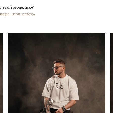
 этой моделью?
вара «под ключ»