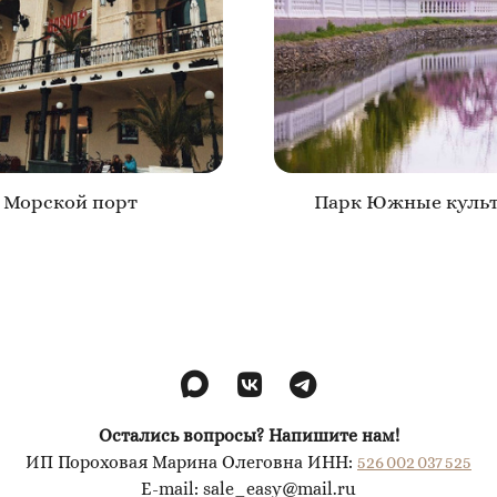
Морской порт
Парк Южные куль
Остались вопросы? Напишите нам!
ИП Пороховая Марина Олеговна ИНН:
526 002 037 525
E-mail: sale_easy@mail.ru