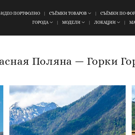
ВИДЕО ПОРТФОЛИО
СЪЁМКИ ТОВАРОВ
СЪЁМКИ ПО ФО
ГОРОДА
МОДЕЛИ
ЛОКАЦИИ
М
асная Поляна — Горки Го