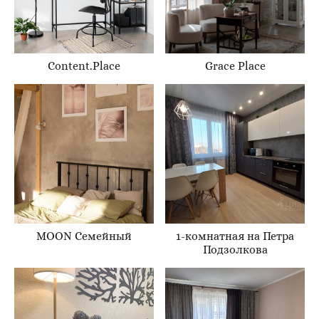
Content.Place
Grace Place
MOON Семейный
1-комнатная на Петра
Подзолкова