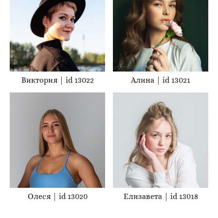
Виктория | id 13022
Алина | id 13021
Олеся | id 13020
Елизавета | id 13018