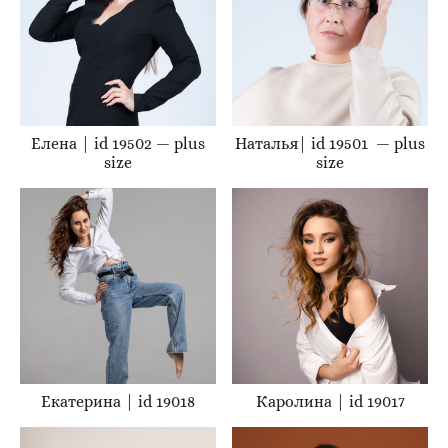
Елена | id 19502 — plus
Наталья| id 19501 — plus
size
size
Екатерина | id 19018
Каролина | id 19017