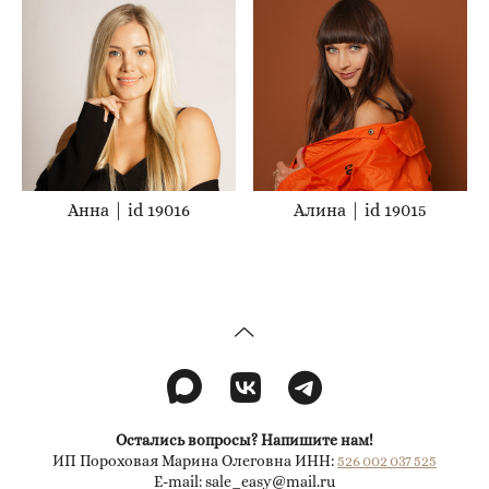
Анна | id 19016
Алина | id 19015
Остались вопросы? Напишите нам!
ИП Пороховая Марина Олеговна ИНН:
526 002 037 525
E-mail: sale_easy@mail.ru