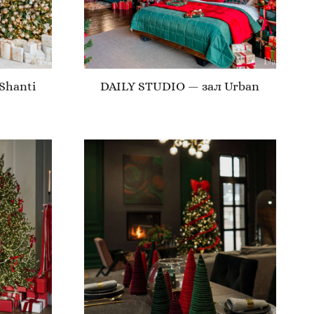
Shanti
DAILY STUDIO — зал Urban