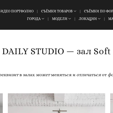
ВИДЕО ПОРТФОЛИО
СЪЁМКИ ТОВАРОВ
СЪЁМКИ ПО ФО
ГОРОДА
МОДЕЛИ
ЛОКАЦИИ
М
DAILY STUDIO — зал Soft
реквизит
в залах
может
меняться и
отличаться
от
фо