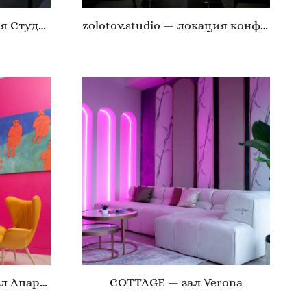
zolotov.studio — локация Студия
zolotov.studio — локация конференц-зал
BELKA & STRELKA — зал Апартаменты
COTTAGE — зал Verona