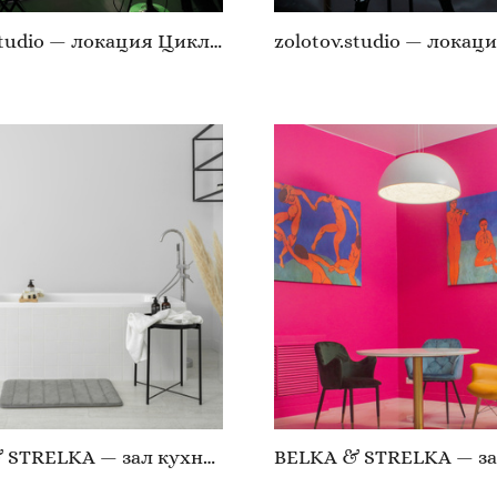
zolotov.studio — локация Циклорама с хромакеем
BELKA & STRELKA — зал кухня/ванная