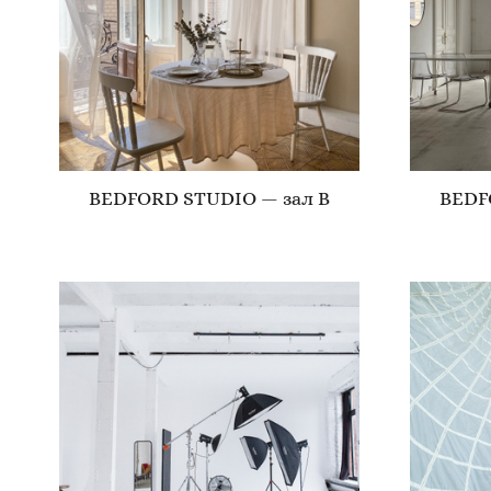
BEDFORD STUDIO — зал B
BEDF