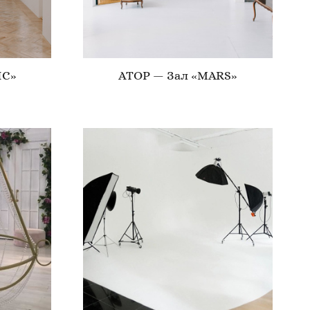
IC»
ATOP — Зал «MARS»