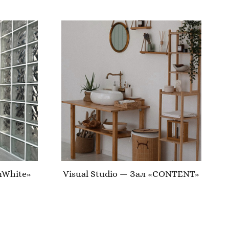
InWhite»
Visual Studio — Зал «CONTENT»