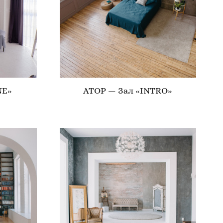
NE»
ATOP — Зал «INTRO»