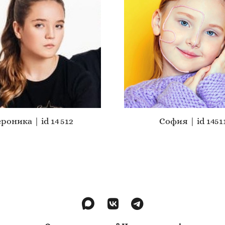
роника | id 14 512
София | id 1451