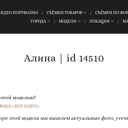
ВИДЕО ПОРТФОЛИО
СЪЁМКИ ТОВАРОВ
СЪЁМКИ ПО ФО
ГОРОДА
МОДЕЛИ
ЛОКАЦИИ
М
Алина | id 14510
 этой моделью?
вара «под ключ»
ыборе этой модели мы вышлем актуальные фото, уточ