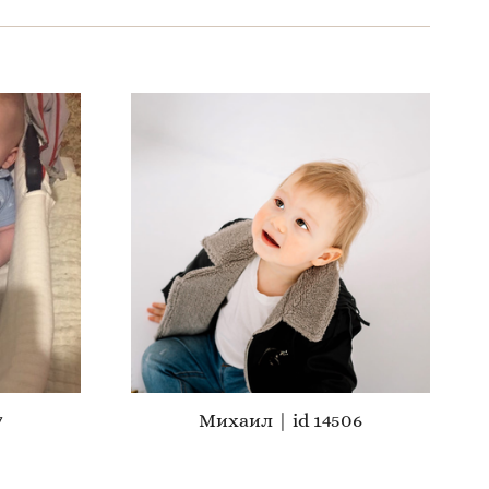
7
Михаил | id 14506