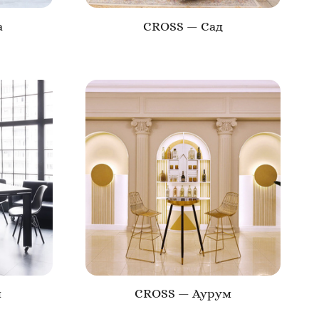
а
CROSS — Сад
н
CROSS — Аурум