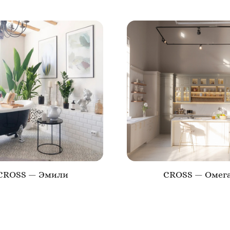
CROSS — Эмили
CROSS — Омег